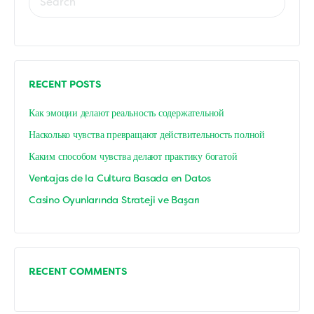
RECENT POSTS
Как эмоции делают реальность содержательной
Насколько чувства превращают действительность полной
Каким способом чувства делают практику богатой
Ventajas de la Cultura Basada en Datos
Casino Oyunlarında Strateji ve Başarı
RECENT COMMENTS