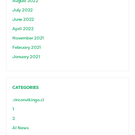
August 2022
July 2022
June 2022
April 2022
November 2021
February 2021
January 2021
CATEGORIES
.rinconvikingo.cl
1
2
AI News