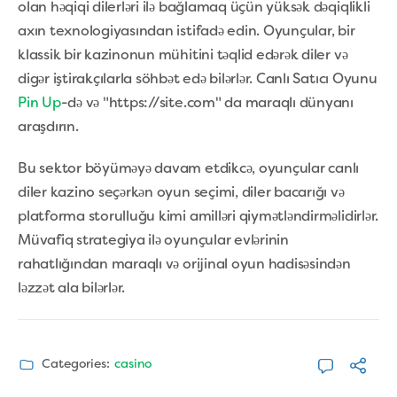
olan həqiqi dilerləri ilə bağlamaq üçün yüksək dəqiqlikli
axın texnologiyasından istifadə edin. Oyunçular, bir
klassik bir kazinonun mühitini təqlid edərək diler və
digər iştirakçılarla söhbət edə bilərlər. Canlı Satıcı Oyunu
Pin Up
-də və "https://site.com" da maraqlı dünyanı
araşdırın.
Bu sektor böyüməyə davam etdikcə, oyunçular canlı
diler kazino seçərkən oyun seçimi, diler bacarığı və
platforma storulluğu kimi amilləri qiymətləndirməlidirlər.
Müvafiq strategiya ilə oyunçular evlərinin
rahatlığından maraqlı və orijinal oyun hadisəsindən
ləzzət ala bilərlər.
Categories:
casino