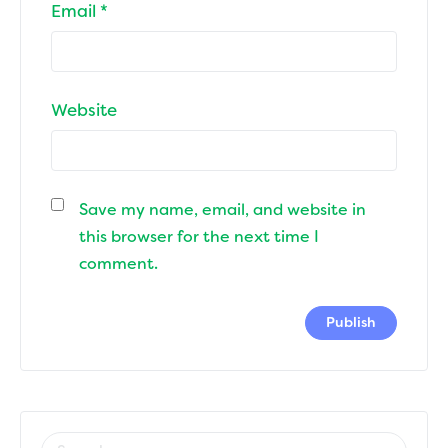
Email
*
Website
Save my name, email, and website in
this browser for the next time I
comment.