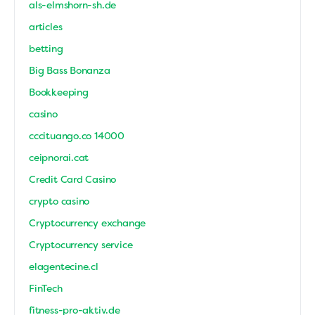
als-elmshorn-sh.de
articles
betting
Big Bass Bonanza
Bookkeeping
casino
cccituango.co 14000
ceipnorai.cat
Credit Card Casino
crypto casino
Cryptocurrency exchange
Cryptocurrency service
elagentecine.cl
FinTech
fitness-pro-aktiv.de