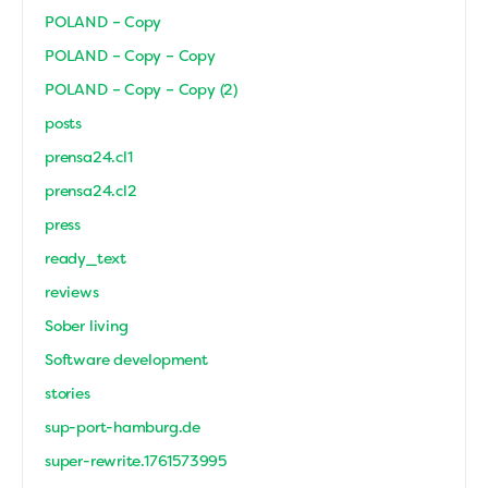
POLAND – Copy
POLAND – Copy – Copy
POLAND – Copy – Copy (2)
posts
prensa24.cl1
prensa24.cl2
press
ready_text
reviews
Sober living
Software development
stories
sup-port-hamburg.de
super-rewrite.1761573995