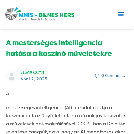
A mesterséges intelligencia
hatása a kaszinó műveletekre
xtw1838719
0
Comments
April 2, 2025
A
mesterséges intelligencia (AI) forradalmasítja a
kaszinóipart az ügyfelek interakcióinak javításával és
a műveletek optimalizálásával. 2023 -ban a Deloitte
jelentése hangsúlyozta, hogy az AI megoldások akár