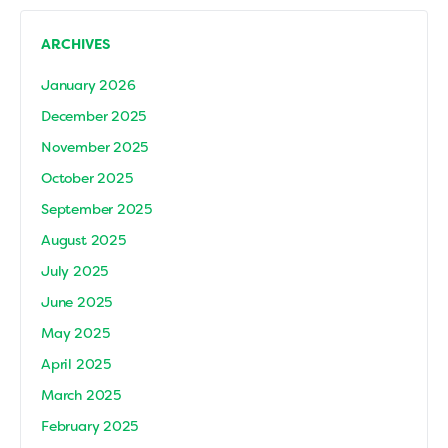
ARCHIVES
January 2026
December 2025
November 2025
October 2025
September 2025
August 2025
July 2025
June 2025
May 2025
April 2025
March 2025
February 2025