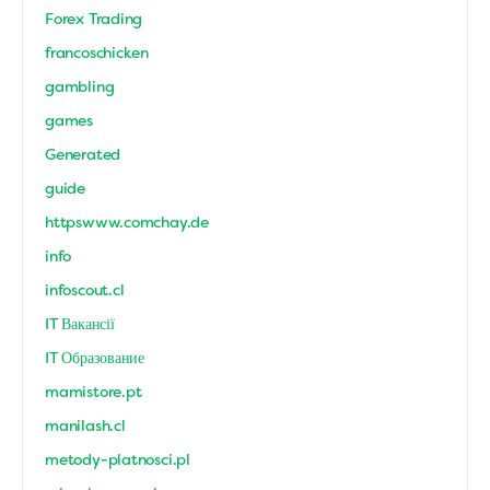
Forex Trading
francoschicken
gambling
games
Generated
guide
httpswww.comchay.de
info
infoscout.cl
IT Вакансії
IT Образование
mamistore.pt
manilash.cl
metody-platnosci.pl