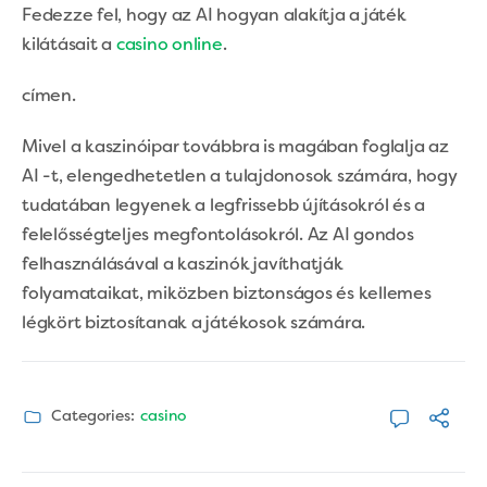
Fedezze fel, hogy az AI hogyan alakítja a játék
kilátásait a
casino online
.
címen.
Mivel a kaszinóipar továbbra is magában foglalja az
AI -t, elengedhetetlen a tulajdonosok számára, hogy
tudatában legyenek a legfrissebb újításokról és a
felelősségteljes megfontolásokról. Az AI gondos
felhasználásával a kaszinók javíthatják
folyamataikat, miközben biztonságos és kellemes
légkört biztosítanak a játékosok számára.
Categories:
casino