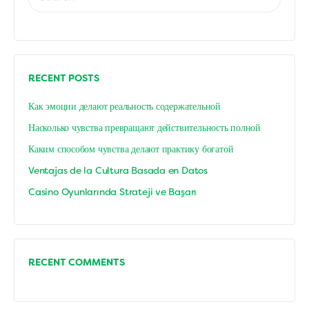
RECENT POSTS
Как эмоции делают реальность содержательной
Насколько чувства превращают действительность полной
Каким способом чувства делают практику богатой
Ventajas de la Cultura Basada en Datos
Casino Oyunlarında Strateji ve Başarı
RECENT COMMENTS