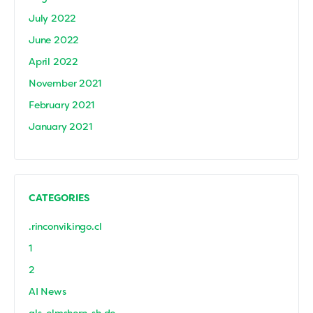
July 2022
June 2022
April 2022
November 2021
February 2021
January 2021
CATEGORIES
.rinconvikingo.cl
1
2
AI News