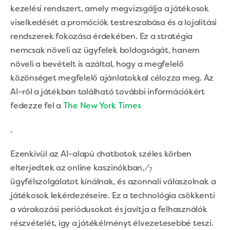
kezelési rendszert, amely megvizsgálja a játékosok
viselkedését a promóciók testreszabása és a lojalitási
rendszerek fokozása érdekében. Ez a stratégia
nemcsak növeli az ügyfelek boldogságát, hanem
növeli a bevételt is azáltal, hogy a megfelelő
közönséget megfelelő ajánlatokkal célozza meg. Az
AI-ről a játékban található további információkért
fedezze fel a
The New York Times
.
Ezenkívül az AI-alapú chatbotok széles körben
elterjedtek az online kaszinókban, ⁄
7
ügyfélszolgálatot kínálnak, és azonnali válaszolnak a
játékosok lekérdezéseire. Ez a technológia csökkenti
a várakozási periódusokat és javítja a felhasználók
részvételét, így a játékélményt élvezetesebbé teszi.