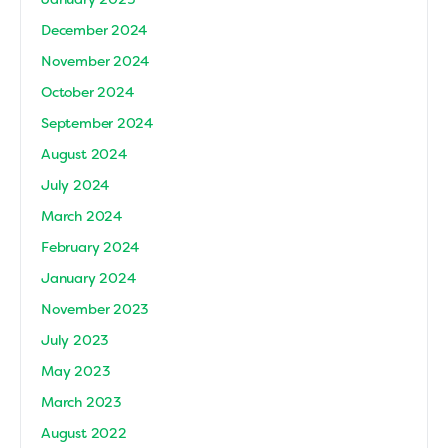
January 2025
December 2024
November 2024
October 2024
September 2024
August 2024
July 2024
March 2024
February 2024
January 2024
November 2023
July 2023
May 2023
March 2023
August 2022