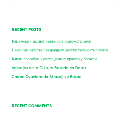
RECENT POSTS
Как эмоции делают реальность содержательной
Насколько чувства превращают действительность полной
Каким способом чувства делают практику богатой
Ventajas de la Cultura Basada en Datos
Casino Oyunlarında Strateji ve Başarı
RECENT COMMENTS