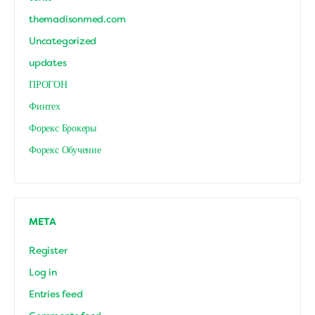
themadisonmed.com
Uncategorized
updates
ПРОГОН
Финтех
Форекс Брокеры
Форекс Обучение
META
Register
Log in
Entries feed