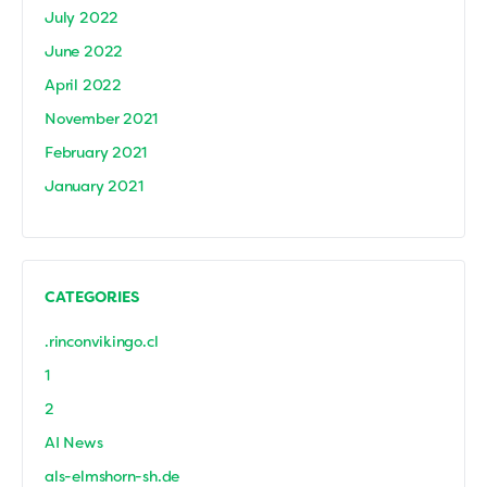
July 2022
June 2022
April 2022
November 2021
February 2021
January 2021
CATEGORIES
.rinconvikingo.cl
1
2
AI News
als-elmshorn-sh.de