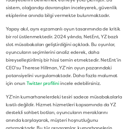
faaliyetlerini belirlemek etmeye yola çıkmıştır. Bu
sistem, olağandışı davranışları inceleyerek, güvenlik
ekiplerine anında bilgi vermekte bulunmaktadır.
Yapay akıl, aynı eşzamanlı oyun tasarımında de kritik
bir rol üstlenmektedir. 2024 yılında, NetEnt, YZ bazlı
slot müsabakaları geliştirdiğini açıkladı. Bu oyunlar,
oyuncuların seçimlerini analiz ederek, daha
bireyselleştirilmiş bir hissi temin etmektedir. NetEnt’in
CEO’su Therese Hillman, YZ’nin oyun pazarındaki
potansiyelini vurgulamaktadır. Daha fazla malumat
için onun
Twitter profilini
incele edebilirsiniz.
YZ’nin kumarhanelerdeki tesiri sadece müsabakalarla
kısıtlı değildir. Hizmet hizmetleri kapsamında da YZ
destekli sohbet botları, oyuncuların meraklarını
anında karşılayarak, müşteri hoşnutluğunu
artırmaktadır. Bu tür programlar, kumarhanelerin