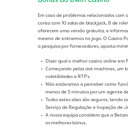
Bónus do bwin Casino
Em caso de problemas relacionados com o v
conta com 10 salas de blackjack, 8 de role
oferecem uma versão gratuita, e informa
mesmo de entrarmos no jogo. O Casino Por
a pesquisa por fornecedores, aposta míni
Dizer qual o melhor casino online em 
Começando pelas slot machines, um bom
volatilidades e RTP’s.
Não estávamos a perceber como funci
menos de 5 minutos por um agente de
Todos estes sites são seguros, tendo s
Serviço de Regulação e Inspeção de Jo
A nossa equipa considera que a Betan
os melhores bónus.