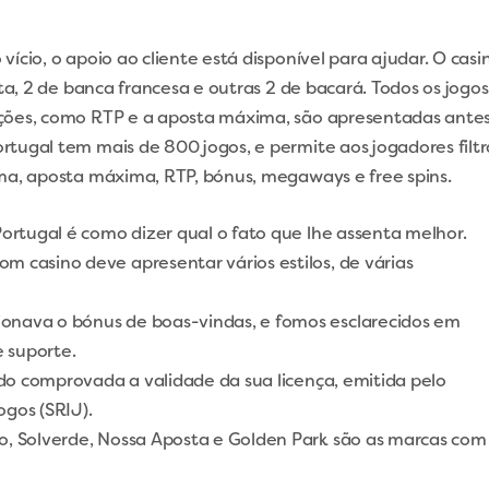
ício, o apoio ao cliente está disponível para ajudar. O casi
ta, 2 de banca francesa e outras 2 de bacará. Todos os jogos
ções, como RTP e a aposta máxima, são apresentadas ante
tugal tem mais de 800 jogos, e permite aos jogadores filtr
ma, aposta máxima, RTP, bónus, megaways e free spins.
Portugal é como dizer qual o fato que lhe assenta melhor.
 casino deve apresentar vários estilos, de várias
onava o bónus de boas-vindas, e fomos esclarecidos em
 suporte.
ido comprovada a validade da sua licença, emitida pelo
gos (SRIJ).
o, Solverde, Nossa Aposta e Golden Park são as marcas com