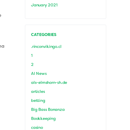
January 2021
e
CATEGORIES
na
.rinconvikingo.cl
1
2
AI News
als-elmshorn-sh.de
articles
betting
Big Bass Bonanza
Bookkeeping
casino