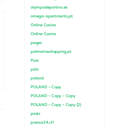
olympodeportivo.es
omega-apartments.pt
Big Bass Bonanza App Download —
Online Casino
Complete Download Guide
Online Casino
pages
Are you a fan of fishing-themed slot games? If
so, you may want to check out Big Bass
palmeirasshopping.pt
Bonanza, a popular slot game that offers…
Pars
pdrc
xtw1838719
0
poland
December 1, 2025
POLAND – Copy
POLAND – Copy – Copy
POLAND – Copy – Copy (2)
posts
prensa24.cl1