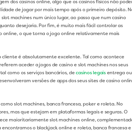
em dos casinos online, algo que os casinos físicos não pod
lidade de jogar por mais tempo após o primeiro depósito. N
e slot machines num único lugar, ao passo que num casino
quanto desejaria. Por fim, é muito mais fácil controlar as
o online, o que torna o jogo online relativamente mais
o cliente é absolutamente excelente. Tal como acontece
referem aceder a jogos de casino e slot machines nos seus
 tal como os serviços bancários, de
casinos legais
entrega ou
esenvolveram versões de apps dos seus sites de casino onli
omo slot machines, banca francesa, poker e roleta. No
res, mas que estejam em plataformas legais e seguras. O
rece maioritariamente slot machines online, complementad
 encontramos o blackjack online e roleta, banca francesa e