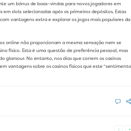
ente um bónus de boas-vindas para novos jogadores em
 em slots selecionadas após os primeiros depósitos. Estas
om vantagens extra e explorar os jogos mais populares da
inos online não proporcionam a mesma sensação nem se
no físico. Esta é uma questão de preferência pessoal, mas
 glamour. No entanto, nos dias que correm os casinos
em vantagens sobre os casinos físicos que este “sentiment