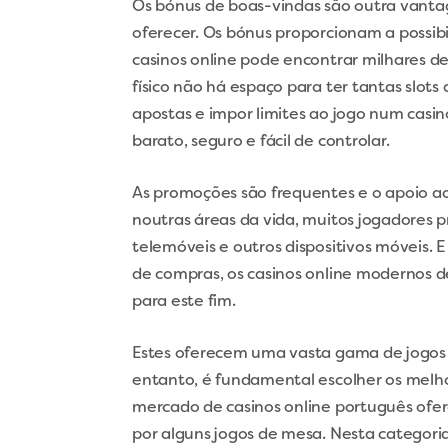
Os bónus de boas-vindas são outra vantag
oferecer. Os bónus proporcionam a possibi
casinos online pode encontrar milhares d
físico não há espaço para ter tantas slots 
apostas e impor limites ao jogo num casin
barato, seguro e fácil de controlar.
As promoções são frequentes e o apoio a
noutras áreas da vida, muitos jogadores p
telemóveis e outros dispositivos móveis. E
de compras, os casinos online modernos d
para este fim.
Estes oferecem uma vasta gama de jogos c
entanto, é fundamental escolher os melho
mercado de casinos online português ofe
por alguns jogos de mesa. Nesta categoria