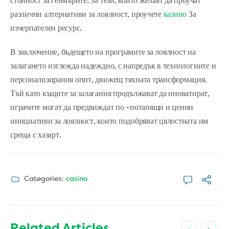
стойност за геймърите. За тези, които желаят да проучат
различни алтернативи за лоялност, проучете
казино
За
изчерпателен ресурс.
В заключение, бъдещето на програмите за лоялност на
залагането изглежда надеждно, с напредък в технологиите и
персонализирания опит, движещ тяхната трансформация.
Тъй като къщите за залагания продължават да иноватират,
играчите могат да предвиждат по -потапящи и ценни
инициативи за лоялност, които подобряват цялостната им
среща с хазарт.
Categories:
casino
Related Articles