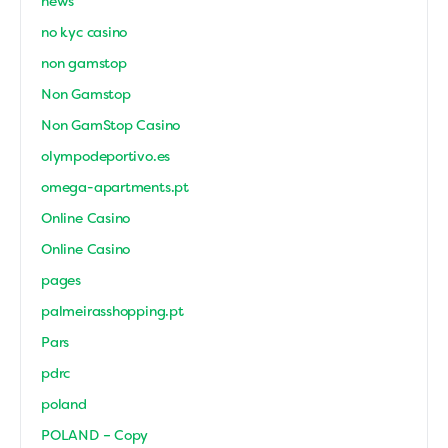
news
no kyc casino
non gamstop
Non Gamstop
Non GamStop Casino
olympodeportivo.es
omega-apartments.pt
Online Casino
Online Casino
pages
palmeirasshopping.pt
Pars
pdrc
poland
POLAND – Copy