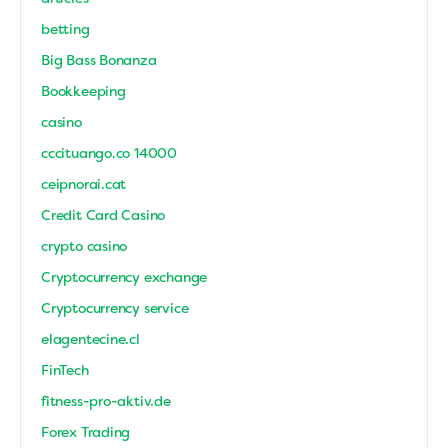
betting
Big Bass Bonanza
Bookkeeping
casino
cccituango.co 14000
ceipnorai.cat
Credit Card Casino
crypto casino
Cryptocurrency exchange
Cryptocurrency service
elagentecine.cl
FinTech
fitness-pro-aktiv.de
Forex Trading