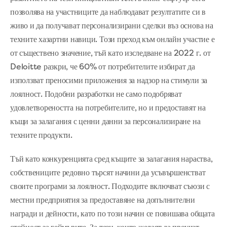
позволява на участниците да наблюдават резултатите си в
живо и да получават персонализирани сделки въз основа на
техните хазартни навици. Този преход към онлайн участие е
от съществено значение, тъй като изследване на 2022 г. от
Deloitte разкри, че 60% от потребителите избират да
използват преносими приложения за надзор на стимули за
лоялност. Подобни разработки не само подобряват
удовлетвореността на потребителите, но и предоставят на
къщи за залагания с ценни данни за персонализиране на
техните продукти.
Тъй като конкуренцията сред къщите за залагания нараства,
собствениците редовно търсят начини да усъвършенстват
своите програми за лоялност. Подходите включват съюзи с
местни предприятия за предоставяне на допълнителни
награди и дейности, като по този начин се повишава общата