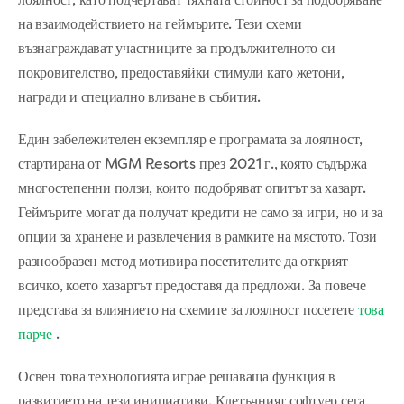
лоялност, като подчертават тяхната стойност за подобряване
на взаимодействието на геймърите. Тези схеми
възнаграждават участниците за продължителното си
покровителство, предоставяйки стимули като жетони,
награди и специално влизане в събития.
Един забележителен екземпляр е програмата за лоялност,
стартирана от MGM Resorts през 2021 г., която съдържа
многостепенни ползи, които подобряват опитът за хазарт.
Геймърите могат да получат кредити не само за игри, но и за
опции за хранене и развлечения в рамките на мястото. Този
разнообразен метод мотивира посетителите да открият
всичко, което хазартът предоставя да предложи. За повече
представа за влиянието на схемите за лоялност посетете
това
парче
.
Освен това технологията играе решаваща функция в
развитието на тези инициативи. Клетъчният софтуер сега