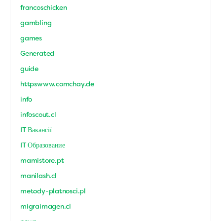
francoschicken
gambling
games
Generated
guide
httpswww.comchay.de
info
infoscout.cl
IT Вакансії
IT Образование
mamistore.pt
manilash.cl
metody-platnosci.pl
migraimagen.cl