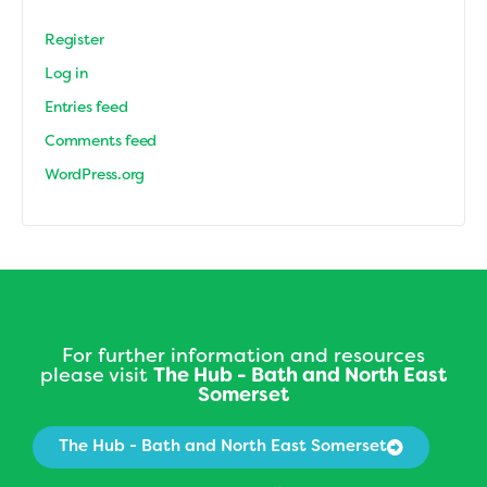
Register
Log in
Entries feed
Comments feed
WordPress.org
For further information and resources
please visit
The Hub - Bath and North East
Somerset
The Hub - Bath and North East Somerset