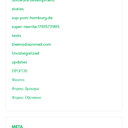
Software development
stories
sup-port-hamburg.de
super-rewrite.1761573995
texts
themadisonmed.com
Uncategorized
updates
ПРОГОН
Финтех
Форекс Брокеры
Форекс Обучение
META