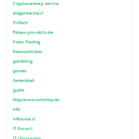
Cryptocurrency service
elagentecine.cl
FinTech
fitness-pro-aktiv.de
Forex Trading
francoschicken
gambling
games
Generated
guide
httpswww.comchay.de
info
infoscout.cl
IT Вакансії
IT Образование