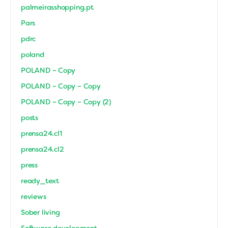
palmeirasshopping.pt
Pars
pdrc
poland
POLAND – Copy
POLAND – Copy – Copy
POLAND – Copy – Copy (2)
posts
prensa24.cl1
prensa24.cl2
press
ready_text
reviews
Sober living