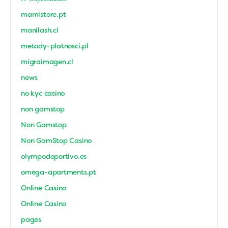
mamistore.pt
manilash.cl
metody-platnosci.pl
migraimagen.cl
news
no kyc casino
non gamstop
Non Gamstop
Non GamStop Casino
olympodeportivo.es
omega-apartments.pt
Online Casino
Online Casino
pages