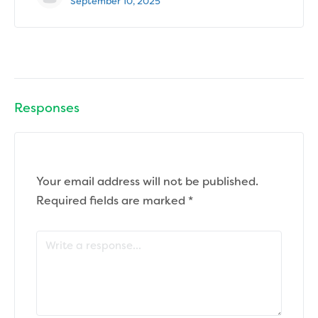
September 10, 2025
Responses
Your email address will not be published.
Required fields are marked
*