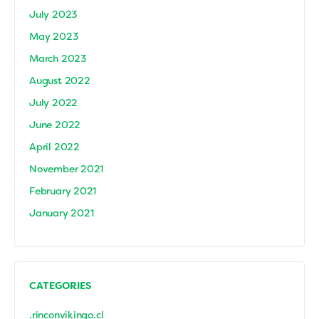
July 2023
May 2023
March 2023
August 2022
July 2022
June 2022
April 2022
November 2021
February 2021
January 2021
CATEGORIES
.rinconvikingo.cl