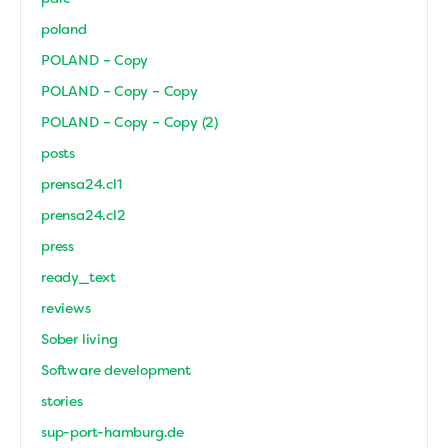
poland
POLAND – Copy
POLAND – Copy – Copy
POLAND – Copy – Copy (2)
posts
prensa24.cl1
prensa24.cl2
press
ready_text
reviews
Sober living
Software development
stories
sup-port-hamburg.de