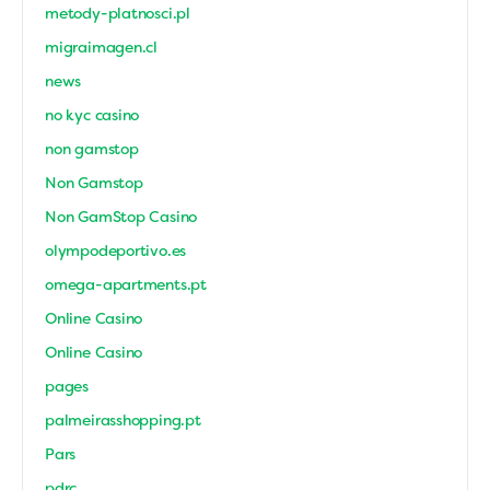
metody-platnosci.pl
migraimagen.cl
news
no kyc casino
non gamstop
Non Gamstop
Non GamStop Casino
olympodeportivo.es
omega-apartments.pt
Online Casino
Online Casino
pages
palmeirasshopping.pt
Pars
pdrc