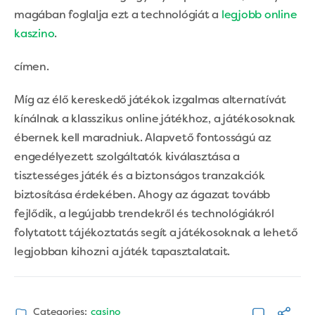
magában foglalja ezt a technológiát a
legjobb online
kaszino
.
címen.
Míg az élő kereskedő játékok izgalmas alternatívát
kínálnak a klasszikus online játékhoz, a játékosoknak
ébernek kell maradniuk. Alapvető fontosságú az
engedélyezett szolgáltatók kiválasztása a
tisztességes játék és a biztonságos tranzakciók
biztosítása érdekében. Ahogy az ágazat tovább
fejlődik, a legújabb trendekről és technológiákról
folytatott tájékoztatás segít a játékosoknak a lehető
legjobban kihozni a játék tapasztalatait.
Categories:
casino