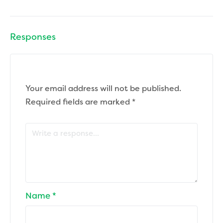
Responses
Your email address will not be published.
Required fields are marked
*
Name
*