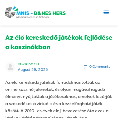
Az élő kereskedő játékok fejlődése
a kaszinókban
xtw1838719
0
Comments
August 29, 2025
Az élő kereskedő játékok forradalmasították az
online kaszinó jelenetet, és olyan magával ragadó
élményt nyújtottak a játékosoknak, amelyek lezárják
a szakadékot a virtuális és a kézzelfogható játék
között. A 2010 -es évek eleji bevezetése óta ezek a