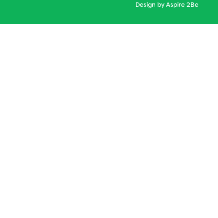
Design by
Aspire 2Be