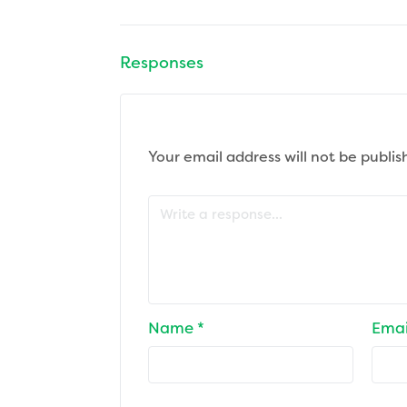
Responses
Your email address will not be publis
Name
*
Ema