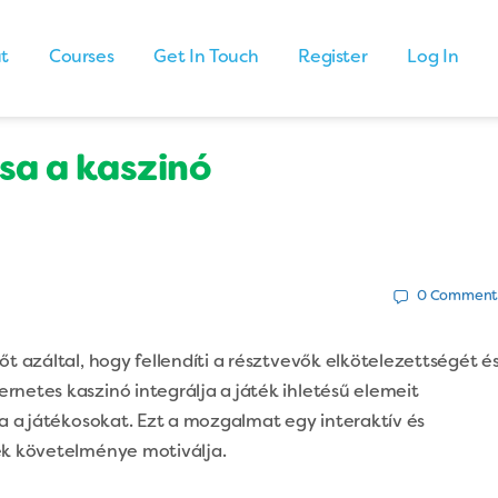
t
Courses
Get In Touch
Register
Log In
sa a kaszinó
0
Comment
t azáltal, hogy fellendíti a résztvevők elkötelezettségét é
netes kaszinó integrálja a játék ihletésű elemeit
a a játékosokat. Ezt a mozgalmat egy interaktív és
ek követelménye motiválja.