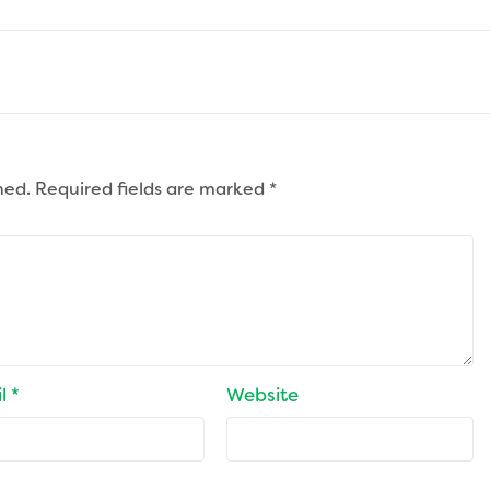
hed.
Required fields are marked
*
il
*
Website