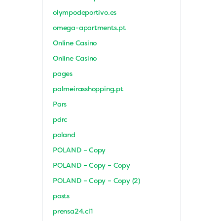
olympodeportivo.es
omega-apartments.pt
Online Casino
Online Casino
pages
palmeirasshopping.pt
Pars
pdrc
poland
POLAND – Copy
POLAND – Copy – Copy
POLAND – Copy – Copy (2)
posts
prensa24.cl1