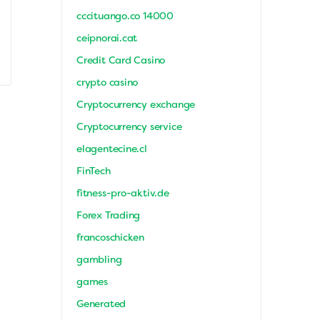
cccituango.co 14000
ceipnorai.cat
Credit Card Casino
crypto casino
Cryptocurrency exchange
Cryptocurrency service
elagentecine.cl
FinTech
fitness-pro-aktiv.de
Forex Trading
francoschicken
gambling
games
Generated