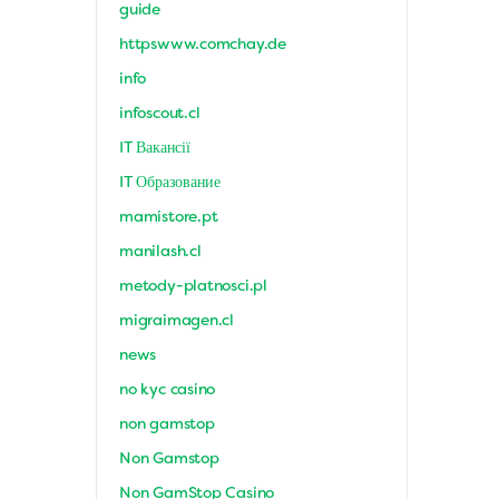
guide
httpswww.comchay.de
info
infoscout.cl
IT Вакансії
IT Образование
mamistore.pt
manilash.cl
metody-platnosci.pl
migraimagen.cl
news
no kyc casino
non gamstop
Non Gamstop
Non GamStop Casino