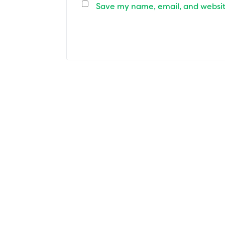
Save my name, email, and website