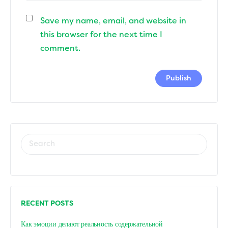
Save my name, email, and website in
this browser for the next time I
comment.
RECENT POSTS
Как эмоции делают реальность содержательной