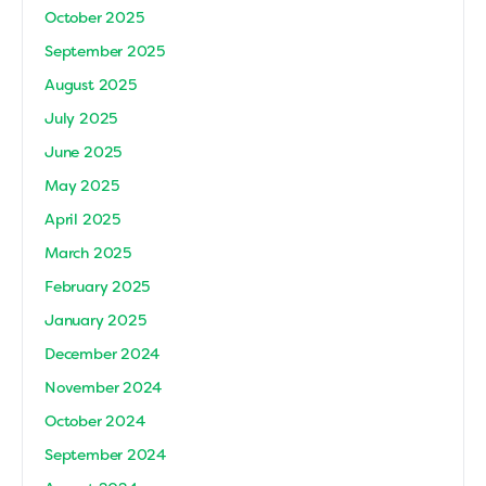
October 2025
September 2025
August 2025
July 2025
June 2025
May 2025
April 2025
March 2025
February 2025
January 2025
December 2024
November 2024
October 2024
September 2024