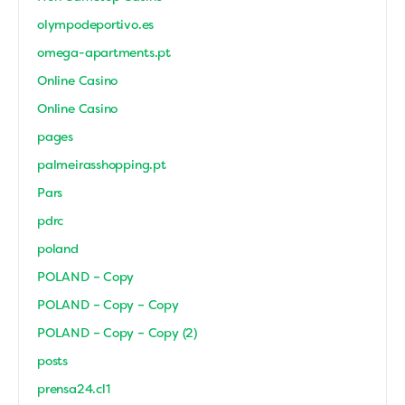
olympodeportivo.es
omega-apartments.pt
Online Casino
Online Casino
pages
palmeirasshopping.pt
Pars
pdrc
poland
POLAND – Copy
POLAND – Copy – Copy
POLAND – Copy – Copy (2)
posts
prensa24.cl1