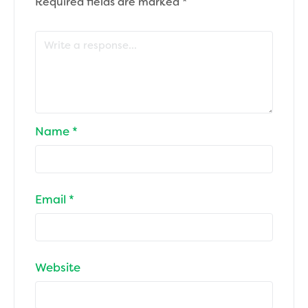
Required fields are marked
*
Name
*
Email
*
Website