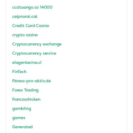
cccituango.co 14000
ceipnorai.cat
Credit Card Casino
crypto casino
Cryptocurrency exchange
Cryptocurrency service
elagentecine.cl
FinTech
fitness-pro-aktiv.de
Forex Trading
francoschicken
gambling
games
Generated