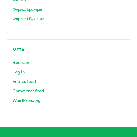
Финтех
Форекс Брокеры
Форекс Обучение
META
Register
Log in
Entries feed
Comments feed
WordPress.org