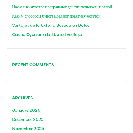
Насколько чувства превращают действительность полной
Каким способом чувства делают практику богатой
Ventajas de la Cultura Basada en Datos
Casino Oyunlarında Strateji ve Başarı
RECENT COMMENTS
ARCHIVES
January 2026
December 2025
November 2025