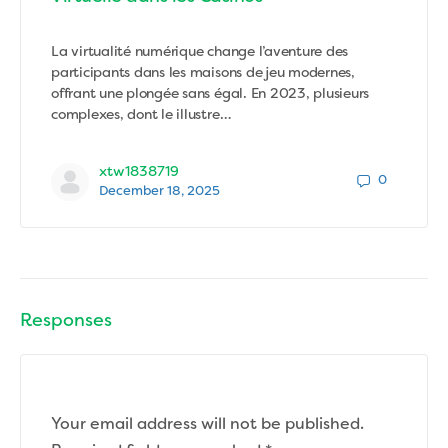
La virtualité numérique change l’aventure des
participants dans les maisons de jeu modernes,
offrant une plongée sans égal. En 2023, plusieurs
complexes, dont le illustre…
xtw1838719
0
December 18, 2025
Responses
Your email address will not be published.