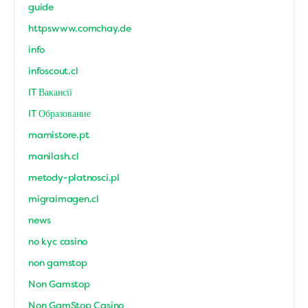
guide
httpswww.comchay.de
info
infoscout.cl
IT Вакансії
IT Образование
mamistore.pt
manilash.cl
metody-platnosci.pl
migraimagen.cl
news
no kyc casino
non gamstop
Non Gamstop
Non GamStop Casino