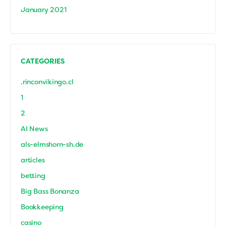
January 2021
CATEGORIES
.rinconvikingo.cl
1
2
AI News
als-elmshorn-sh.de
articles
betting
Big Bass Bonanza
Bookkeeping
casino