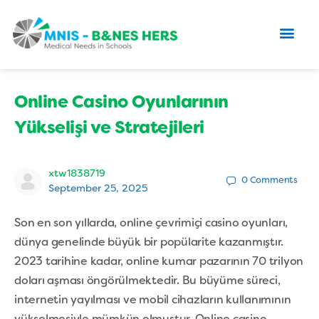
Online Casino Oyunlarının
Yükselişi ve Stratejileri
xtw1838719
0
Comments
September 25, 2025
Son en son yıllarda, online çevrimiçi casino oyunları,
dünya genelinde büyük bir popülarite kazanmıştır.
2023 tarihine kadar, online kumar pazarının 70 trilyon
doları aşması öngörülmektedir. Bu büyüme süreci,
internetin yayılması ve mobil cihazların kullanımının