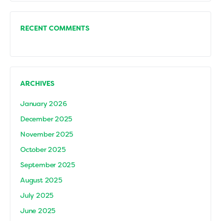
RECENT COMMENTS
ARCHIVES
January 2026
December 2025
November 2025
October 2025
September 2025
August 2025
July 2025
June 2025