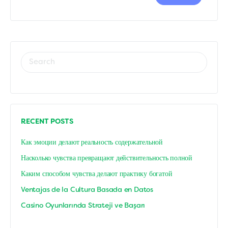
RECENT POSTS
Как эмоции делают реальность содержательной
Насколько чувства превращают действительность полной
Каким способом чувства делают практику богатой
Ventajas de la Cultura Basada en Datos
Casino Oyunlarında Strateji ve Başarı