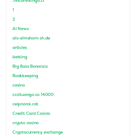
.rinconvikingo.cl
1
2
AI News
als-elmshorn-sh.de
articles
betting
Big Bass Bonanza
Bookkeeping
casino
cccituango.co 14000
ceipnorai.cat
Credit Card Casino
crypto casino
Cryptocurrency exchange