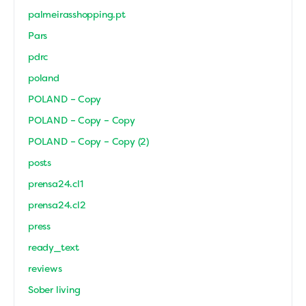
palmeirasshopping.pt
Pars
pdrc
poland
POLAND – Copy
POLAND – Copy – Copy
POLAND – Copy – Copy (2)
posts
prensa24.cl1
prensa24.cl2
press
ready_text
reviews
Sober living