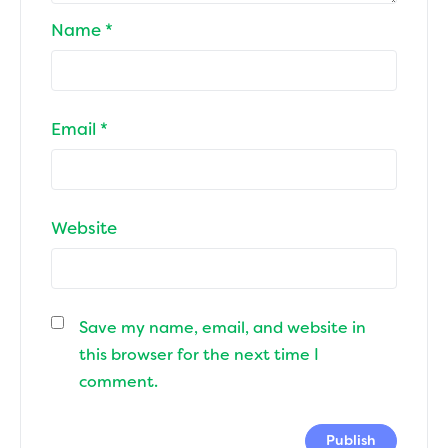
Name
*
Email
*
Website
Save my name, email, and website in
this browser for the next time I
comment.