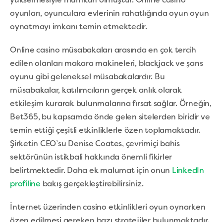
yükselmesiyle mümkün olmuştur. Online casino
oyunları, oyunculara evlerinin rahatlığında oyun oyun
oynatmayı imkanı temin etmektedir.
Online casino müsabakaları arasında en çok tercih
edilen olanları makara makineleri, blackjack ve şans
oyunu gibi geleneksel müsabakalardır. Bu
müsabakalar, katılımcıların gerçek anlık olarak
etkileşim kurarak bulunmalarına fırsat sağlar. Örneğin,
Bet365, bu kapsamda önde gelen sitelerden biridir ve
temin ettiği çeşitli etkinliklerle özen toplamaktadır.
Şirketin CEO’su Denise Coates, çevrimiçi bahis
sektörünün istikbali hakkında önemli fikirler
belirtmektedir. Daha ek malumat için onun
LinkedIn
profiline
bakış gerçekleştirebilirsiniz.
İnternet üzerinden casino etkinlikleri oyun oynarken
özen edilmesi gereken bazı stratejiler bulunmaktadır.