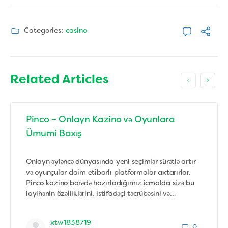
Categories:
casino
Related Articles
Pinco – Onlayn Kazino və Oyunlara
Ümumi Baxış
Onlayn əyləncə dünyasında yeni seçimlər sürətlə artır
və oyunçular daim etibarlı platformalar axtarırlar.
Pinco kazino barədə hazırladığımız icmalda sizə bu
layihənin özəlliklərini, istifadəçi təcrübəsini və…
xtw1838719
0