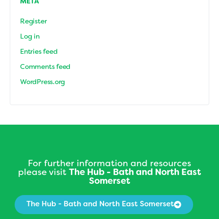
META
Register
Log in
Entries feed
Comments feed
WordPress.org
For further information and resources
please visit
The Hub - Bath and North East
Somerset
The Hub - Bath and North East Somerset