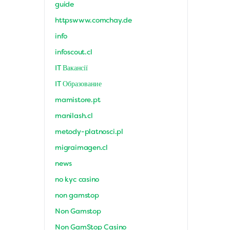
guide
httpswww.comchay.de
info
infoscout.cl
IT Вакансії
IT Образование
mamistore.pt
manilash.cl
metody-platnosci.pl
migraimagen.cl
news
no kyc casino
non gamstop
Non Gamstop
Non GamStop Casino