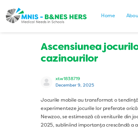
Home
Abou
Ascensiunea jocurilo
cazinourilor
xtw1838719
December 9, 2025
Jocurile mobile au transformat o tendință 
experimenteze jocurile lor preferate oricâ
Newzoo, se estimează că veniturile din joc
2025, subliniind importanța crescândă a ac