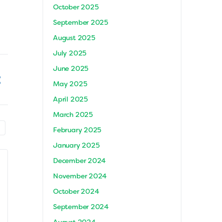
October 2025
September 2025
August 2025
July 2025
June 2025
May 2025
April 2025
March 2025
February 2025
January 2025
December 2024
Impactul inteligenței artificiale
November 2024
asupra operațiunilor cazinoului
October 2024
Inteligenta artificiala (AI) revolutioneaza
September 2024
industria cazinourilor prin optimizarea