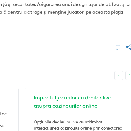
nță și securitate. Asigurarea unui design ușor de utilizat și a
itală pentru a atrage și menține jucători pe această piață
Impactul jocurilor cu dealer live
asupra cazinourilor online
l de
Opțiunile dealerilor live au schimbat
ou
interacțiunea cazinoului online prin conectarea