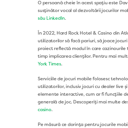
O persoană cheie în acest spațiu este Dav
susținător vocal al dezvoltării jocurilor m
său LinkedIn
.
În 2022, Hard Rock Hotel & Casino din Atla
utilizatorilor să facă pariuri, să joace jocu
proiect reflectă modul în care cazinourile t
timp implicarea clienților. Pentru mai mul
York Times
.
Serviciile de jocuri mobile folosesc tehnolo
utilizatorilor, inclusiv jocuri cu dealer live
elemente interactive, cum ar fi funcțiile d
generală de joc. Descoperiți mai multe des
casino
.
Pe măsură ce dorința pentru jocurile mobi