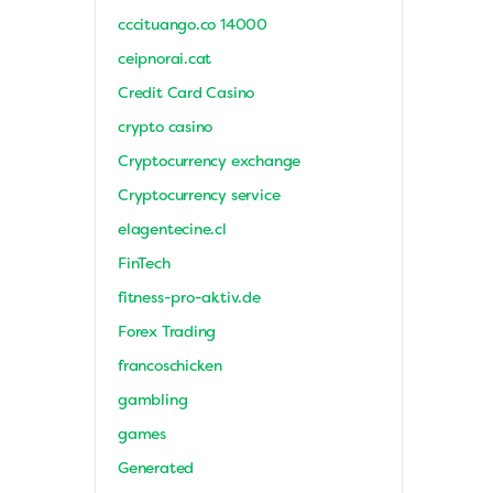
cccituango.co 14000
ceipnorai.cat
Credit Card Casino
crypto casino
Cryptocurrency exchange
Cryptocurrency service
elagentecine.cl
FinTech
fitness-pro-aktiv.de
Forex Trading
francoschicken
gambling
games
Generated