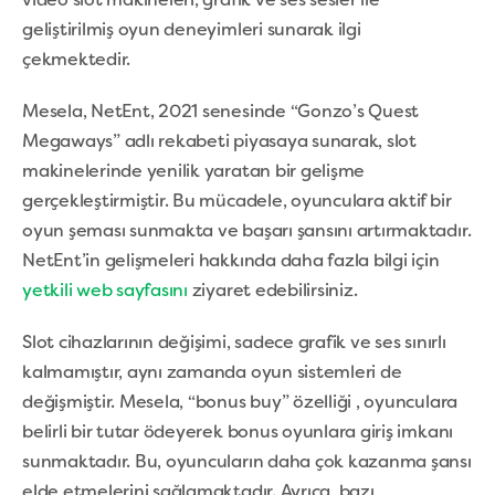
video slot makineleri, grafik ve ses sesler ile
geliştirilmiş oyun deneyimleri sunarak ilgi
çekmektedir.
Mesela, NetEnt, 2021 senesinde “Gonzo’s Quest
Megaways” adlı rekabeti piyasaya sunarak, slot
makinelerinde yenilik yaratan bir gelişme
gerçekleştirmiştir. Bu mücadele, oyunculara aktif bir
oyun şeması sunmakta ve başarı şansını artırmaktadır.
NetEnt’in gelişmeleri hakkında daha fazla bilgi için
yetkili web sayfasını
ziyaret edebilirsiniz.
Slot cihazlarının değişimi, sadece grafik ve ses sınırlı
kalmamıştır, aynı zamanda oyun sistemleri de
değişmiştir. Mesela, “bonus buy” özelliği , oyunculara
belirli bir tutar ödeyerek bonus oyunlara giriş imkanı
sunmaktadır. Bu, oyuncuların daha çok kazanma şansı
elde etmelerini sağlamaktadır. Ayrıca, bazı