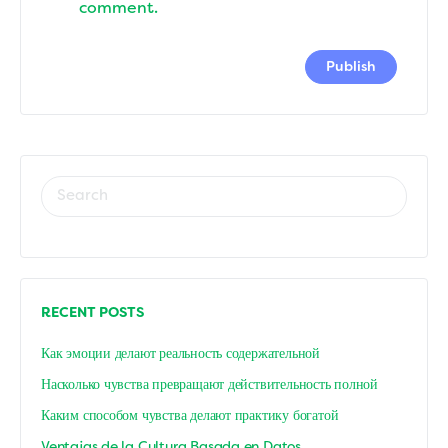
comment.
RECENT POSTS
Как эмоции делают реальность содержательной
Насколько чувства превращают действительность полной
Каким способом чувства делают практику богатой
Ventajas de la Cultura Basada en Datos