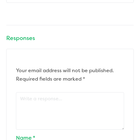
Responses
Your email address will not be published.
Required fields are marked
*
Name
*