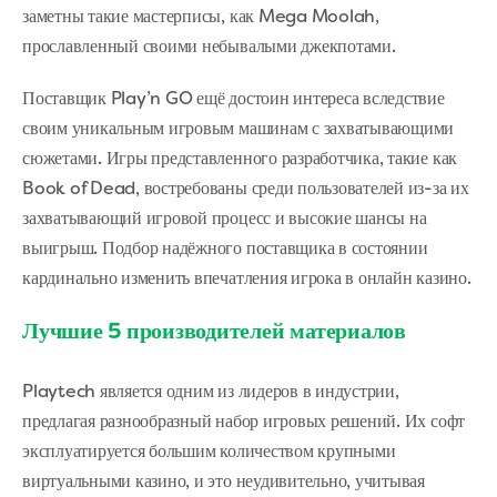
заметны такие мастерписы, как Mega Moolah,
прославленный своими небывалыми джекпотами.
Поставщик Play’n GO ещё достоин интереса вследствие
своим уникальным игровым машинам с захватывающими
сюжетами. Игры представленного разработчика, такие как
Book of Dead, востребованы среди пользователей из-за их
захватывающий игровой процесс и высокие шансы на
выигрыш. Подбор надёжного поставщика в состоянии
кардинально изменить впечатления игрока в онлайн казино.
Лучшие 5 производителей материалов
Playtech является одним из лидеров в индустрии,
предлагая разнообразный набор игровых решений. Их софт
эксплуатируется большим количеством крупными
виртуальными казино, и это неудивительно, учитывая