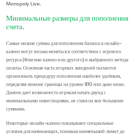
Monopoly Live.
Минимальные размеры для пополнения
счета.
Самые низкие суммы для пополнения баланса в онлайн-
казино могут весьма меняться в соответствии с игрового
ресурса (Флагман казино или другого) и выбранного метода
оплаты. Основная часть игорных заведений пытаются
организовать процедуру пополнения наиболее удобным,
определяя нижние границы на уровне $10 или даже ниже.
Данное дает возможность игрокам начать раунд с
минимальными инвестициями, не ставя на кон большими
суммами.
Некоторые онлайн-казино показывают специальные
условия для начинающих, понижая наименьший лимит до