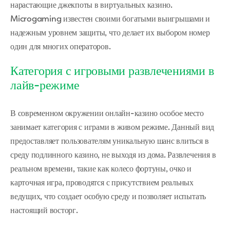
нарастающие джекпоты в виртуальных казино.
Microgaming известен своими богатыми выигрышами и
надежным уровнем защиты, что делает их выбором номер
один для многих операторов.
Категория с игровыми развлечениями в
лайв-режиме
В современном окружении онлайн-казино особое место
занимает категория с играми в живом режиме. Данный вид
предоставляет пользователям уникальную шанс влиться в
среду подлинного казино, не выходя из дома. Развлечения в
реальном времени, такие как колесо фортуны, очко и
карточная игра, проводятся с присутствием реальных
ведущих, что создает особую среду и позволяет испытать
настоящий восторг.