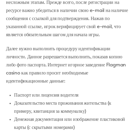
несложным этапам. Прежде всего, после регистрации на
ресурсе важно убедиться в наличии свою e-mail на наличие
сообщения с ссылкой для подтверждения. Нажав по
указанной ссылке, игрок верифицирует свой e-mail, что
является обязательным шагом для начала игры.
Далее нужно выполнить процедуру идентификации
личности. Данное разрешается выполнить, показав копию
либо фото паспорта. Интернет игорное заведение Flagman
casino как правило просит необходимые
идентификационные данные:
Паспорт или лицензия водителя
Доказательство места проживания жительства (к
примеру, квитанция за коммуналку)
Денежная документация или изображение пластиковой
карты (с скрытыми номерами)