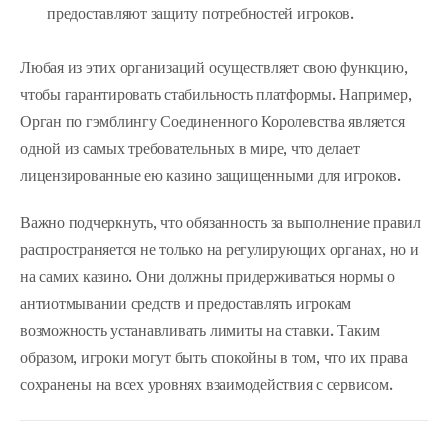
предоставляют защиту потребностей игроков.
Любая из этих организаций осуществляет свою функцию,
чтобы гарантировать стабильность платформы. Например,
Орган по гэмблингу Соединенного Королевства является
одной из самых требовательных в мире, что делает
лицензированные ею казино защищенными для игроков.
Важно подчеркнуть, что обязанность за выполнение правил
распространяется не только на регулирующих органах, но и
на самих казино. Они должны придерживаться нормы о
антиотмывании средств и предоставлять игрокам
возможность устанавливать лимиты на ставки. Таким
образом, игроки могут быть спокойны в том, что их права
сохранены на всех уровнях взаимодействия с сервисом.