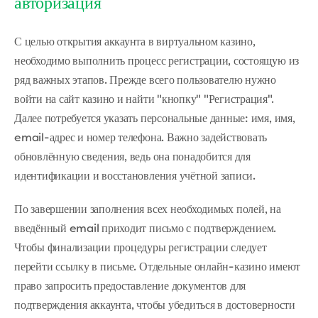
авторизация
С целью открытия аккаунта в виртуальном казино,
необходимо выполнить процесс регистрации, состоящую из
ряд важных этапов. Прежде всего пользователю нужно
войти на сайт казино и найти "кнопку" "Регистрация".
Далее потребуется указать персональные данные: имя, имя,
email-адрес и номер телефона. Важно задействовать
обновлённую сведения, ведь она понадобится для
идентификации и восстановления учётной записи.
По завершении заполнения всех необходимых полей, на
введённый email приходит письмо с подтверждением.
Чтобы финализации процедуры регистрации следует
перейти ссылку в письме. Отдельные онлайн-казино имеют
право запросить предоставление документов для
подтверждения аккаунта, чтобы убедиться в достоверности