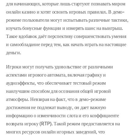
для начинающих, которые лишь стартуют познавать миром
онлайн казино и хотят освоить игровых правилах. В демо-
режиме пользователи могут испытывать различные тактики,
изучать бонусные функции и измерять шанс на выигрыш.
Такое вдобавок даёт перспективу совершенствовать умения
и самообладание перед тем, как начать играть на настоящие
деньги.
Игроки могут получать удовольствие от различными
аспектами игрового автомата, включая графику и
аудиоэффекты, что обеспечивает тестовый режим
наилучшим способом для осознания общей игровой
атмосферы. Невзирая на факт, что в демо-режиме
достижения не подлежат выводу, он дает важную
информацию о изменчивости слота и его коэффициенте
возврата игроку (RTP). Такой режим предоставляется на
многих ресурсов онлайн игорных заведений, что