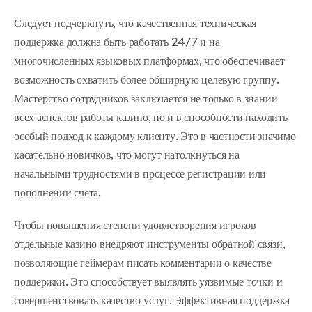
Следует подчеркнуть, что качественная техническая
поддержка должна быть работать 24/7 и на
многочисленных языковых платформах, что обеспечивает
возможность охватить более обширную целевую группу.
Мастерство сотрудников заключается не только в знании
всех аспектов работы казино, но и в способности находить
особый подход к каждому клиенту. Это в частности значимо
касательно новичков, что могут натолкнуться на
начальными трудностями в процессе регистрации или
пополнении счета.
Чтобы повышения степени удовлетворения игроков
отдельные казино внедряют инструменты обратной связи,
позволяющие геймерам писать комментарии о качестве
поддержки. Это способствует выявлять уязвимые точки и
совершенствовать качество услуг. Эффективная поддержка