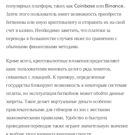
популярных платформ, таких как Coinbase или Binance.
Затем этого пользователь имеет возможность приобрести
биткоины или иную криптовалюту и отправить их на свой
счет в казино. Необходимо заметить, что платежи за
переводы в большинстве случаев ниже по сравнению с
обычными финансовыми методами.
Кроме всего, криптовалютные вложения предоставляют
шанс пользователям миновать целого ряда лимитов,
связанных с локацией. К примеру, определенные
государства блокируют возможность к некоторым системам
оплаты, но эксплуатация биткойнов может обойти данные
запреты. Такое делает виртуальные деньги особенно
привлекательными для геймеров из зон с жесткими
экономическими правилами. Удобство и быстрота
проведения переводов также играют значительную значение
в выборе этого варианта внесения средств.