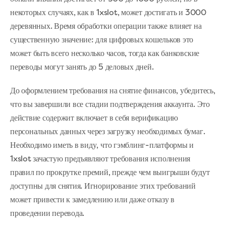
некоторых случаях, как в 1xslot, может достигать и 3000
деревянных. Время обработки операции также влияет на
существенную значение: для цифровых кошельков это
может быть всего несколько часов, тогда как банковские
переводы могут занять до 5 деловых дней.
До оформлением требования на снятие финансов, убедитесь,
что вы завершили все стадии подтверждения аккаунта. Это
действие содержит включает в себя верификацию
персональных данных через загрузку необходимых бумаг.
Необходимо иметь в виду, что гэмблинг-платформы и
1xslot зачастую предъявляют требования исполнения
правил по прокрутке премий, прежде чем выигрыши будут
доступны для снятия. Игнорирование этих требований
может привести к замедлению или даже отказу в
проведении перевода.