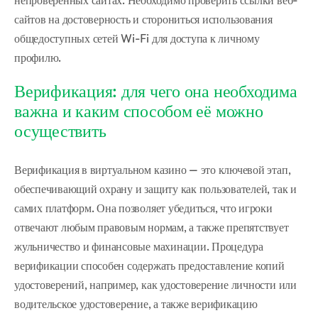
непроверенных сайтах. Необходимо проверить ссылки веб-
сайтов на достоверность и сторониться использования
общедоступных сетей Wi-Fi для доступа к личному
профилю.
Верификация: для чего она необходима
важна и каким способом её можно
осуществить
Верификация в виртуальном казино — это ключевой этап,
обеспечивающий охрану и защиту как пользователей, так и
самих платформ. Она позволяет убедиться, что игроки
отвечают любым правовым нормам, а также препятствует
жульничество и финансовые махинации. Процедура
верификации способен содержать предоставление копий
удостоверений, например, как удостоверение личности или
водительское удостоверение, а также верификацию