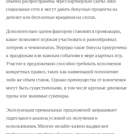
обычно распространены через партнерские сайты либо
социальные сети и могут давать бонусные проценты на
депозит или бесплатные вращения на слотах.
Дополнительно одним фактором становятся промоакции,
какие позволяют игрокам участвовать в разнообразных
лотереях и чемпионатах. Нередко такие бонусы приурочены
к праздникам или важным событиям в мире азартных игр.
Участие в предложениях способно требовать исполнения
конкретных правил, таких как наименьший пополнение
либо же объем ставок. Однако преимущества от вовлечения
могут быть существенными, в том числе крупные денежные
призы или значимые сувениры.
Эксплуатация премиальных предложений запрашивает
тщательного анализа условий их получения и
использования. Многие онлайн-казино выдвигают