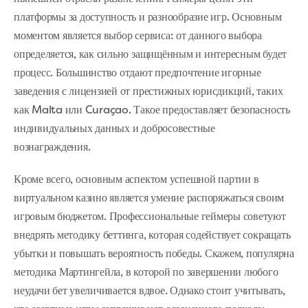
платформы за доступность и разнообразие игр. Основным
моментом является выбор сервиса: от данного выбора
определяется, как сильно защищённым и интересным будет
процесс. Большинство отдают предпочтение игорные
заведения с лицензией от престижных юрисдикций, таких
как Malta или Curaçao. Такое предоставляет безопасность
индивидуальных данных и добросовестные
вознаграждения.
Кроме всего, основным аспектом успешной партии в
виртуальном казино является умение распоряжаться своим
игровым бюджетом. Профессиональные геймеры советуют
внедрять методику беттинга, которая содействует сокращать
убытки и повышать вероятность победы. Скажем, популярна
методика Мартингейла, в которой по завершении любого
неудачи бет увеличивается вдвое. Однако стоит учитывать,