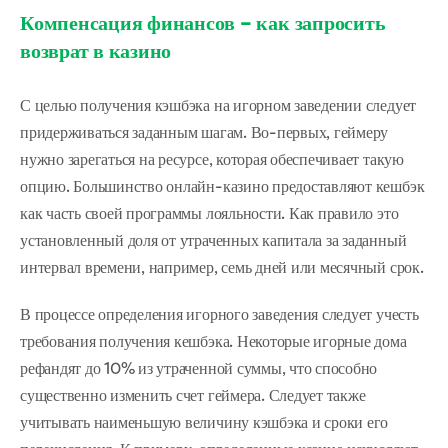
Компенсация финансов – как запросить
возврат в казино
С целью получения кэшбэка на игорном заведении следует
придерживаться заданным шагам. Во-первых, геймеру
нужно зарегаться на ресурсе, которая обеспечивает такую
опцию. Большинство онлайн-казино предоставляют кешбэк
как часть своей программы лояльности. Как правило это
установленный доля от утраченных капитала за заданный
интервал времени, например, семь дней или месячный срок.
В процессе определения игорного заведения следует учесть
требования получения кешбэка. Некоторые игорные дома
рефандят до 10% из утраченной суммы, что способно
существенно изменить счет геймера. Следует также
учитывать наименьшую величину кэшбэка и сроки его