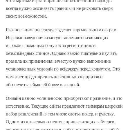
что азартные игры запрашивают осознанного подхода:
всегда нужно осознавать границы и не рисковать сверх
своих возможностей.
Главное внимание следует уделить премиальным оферам.
Игровые заведения зачастую завлекают начинающих
игроков с помощью бонусов за регистрацию и
безвозмездных спинов. Однако важно тщательно изучать
правила их применения: зачастую нужно выполнение
установленных условий по вейджеру перед кэшаутом. Это
помогает предотвратить негативных сюрпризов и
обеспечить геймплей более выгодной.
Онлайн казино молниеносно приобретают признание, и это
естественно. Текущие сайты предлагают геймерам широкий
набор развлечений, в том числе слоты, покер, и рулетку.
Одним из ключевых аспектов, привлекающих геймеров,
оказывается шанс играться в любое мгновение и из любой