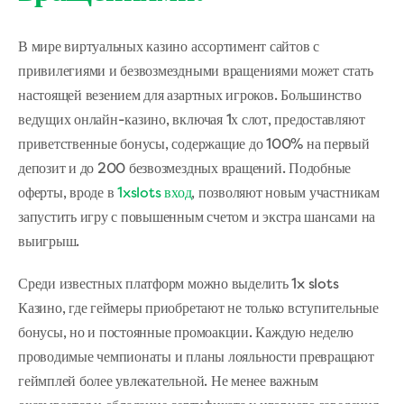
В мире виртуальных казино ассортимент сайтов с
привилегиями и безвозмездными вращениями может стать
настоящей везением для азартных игроков. Большинство
ведущих онлайн-казино, включая 1х слот, предоставляют
приветственные бонусы, содержащие до 100% на первый
депозит и до 200 безвозмездных вращений. Подобные
оферты, вроде в
1xslots вход
, позволяют новым участникам
запустить игру с повышенным счетом и экстра шансами на
выигрыш.
Среди известных платформ можно выделить 1x slots
Казино, где геймеры приобретают не только вступительные
бонусы, но и постоянные промоакции. Каждую неделю
проводимые чемпионаты и планы лояльности превращают
геймплей более увлекательной. Не менее важным