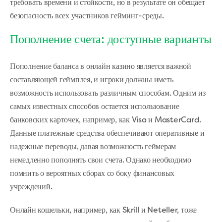
требовать времени и стойкости, но в результате он обещает
безопасность всех участников гейминг-среды.
Пополнение счета: доступные варианты
Пополнение баланса в онлайн казино является важной
составляющей геймплея, и игроки должны иметь
возможность использовать различным способам. Одним из
самых известных способов остается использование
банковских карточек, например, как Visa и MasterCard.
Данные платежные средства обеспечивают оперативные и
надежные переводы, давая возможность геймерам
немедленно пополнять свои счета. Однако необходимо
помнить о вероятных сборах со боку финансовых
учреждений.
Онлайн кошельки, например, как Skrill и Neteller, тоже