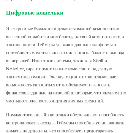
Цифровые кошельки
Электронные бумажники делаются важной компонентом
вселенной онлайн-казино благодаря своей комфортности и
защищенности. Геймеры уважают данные платформы за
способность моментального зачисления на баланс и вывода
выигрышей. Известные системы, такие как Skrill и
Neteller, гарантируют низкие комиссии и надежную
защиту информации. Эксплуатация этих кошельков дает
возможность уклониться от необходимости заносить
финансовые данные на игровой платформе, что значительно
уменьшает опасность хищения личных сведений.
Помимо того, онлайн кошельки обеспечивают способность
контролировать расходы. Геймеры способны устанавливать
лимиты на депозиты, что способствует предотвратить