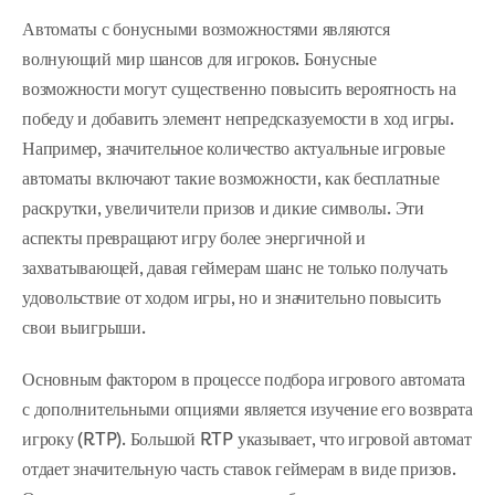
Автоматы с бонусными возможностями являются
волнующий мир шансов для игроков. Бонусные
возможности могут существенно повысить вероятность на
победу и добавить элемент непредсказуемости в ход игры.
Например, значительное количество актуальные игровые
автоматы включают такие возможности, как бесплатные
раскрутки, увеличители призов и дикие символы. Эти
аспекты превращают игру более энергичной и
захватывающей, давая геймерам шанс не только получать
удовольствие от ходом игры, но и значительно повысить
свои выигрыши.
Основным фактором в процессе подбора игрового автомата
с дополнительными опциями является изучение его возврата
игроку (RTP). Большой RTP указывает, что игровой автомат
отдает значительную часть ставок геймерам в виде призов.