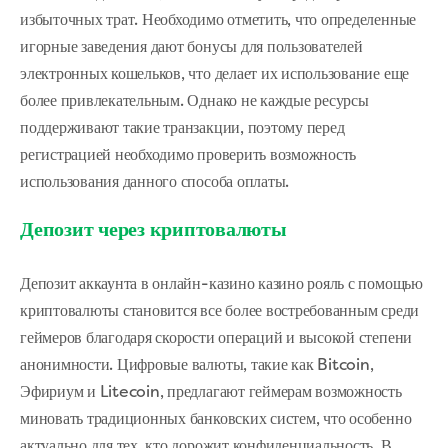
избыточных трат. Необходимо отметить, что определенные
игорные заведения дают бонусы для пользователей
электронных кошельков, что делает их использование еще
более привлекательным. Однако не каждые ресурсы
поддерживают такие транзакции, поэтому перед
регистрацией необходимо проверить возможность
использования данного способа оплаты.
Депозит через криптовалюты
Депозит аккаунта в онлайн-казино казино рояль с помощью
криптовалюты становится все более востребованным среди
геймеров благодаря скорости операций и высокой степени
анонимности. Цифровые валюты, такие как Bitcoin,
Эфириум и Litecoin, предлагают геймерам возможность
миновать традиционных банковских систем, что особенно
актуально для тех, кто дорожит конфиденциальность. В