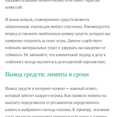
одобряется вашим онлайн-казино и не имеет скрытых
комиссий.
В конце концов, планирование средств является
обязательным этапом для любого участника. Рекомендуется
вперед установить наибольшую размер средств, которую вы
намерены потратить за сеанс игры. Данное содействует
избежать материальных утрат и удержать наслаждение от
гейминга. Не забывайте, что взвешенный подход к делу к
гемблингу всегда окупается в долгосрочной перспективе.
Вывод средств: лимиты и сроки
Вывод средств в интернет-казино — важный аспект,
который заботит каждого игрока. Как правило лимиты на
выплату определяются от регламентов определенного
казино и выбранного метода платежа. К примеру, основная
часть ресурсов определяют минимальный порог в размере