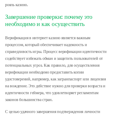
рояль казино.
Завершение проверки: почему это
необходимо и как осуществить
Верификация в интернет казино является важным
процессом, который обеспечивает надежность и
справедливость игры. Процесс верификации идентичности
содействует избежать обман и защитить пользователей от
потенциальных угроз. Как правило, для осуществления
верификации необходимо предоставить копии
удостоверений, например, как загранпаспорт или лицензия
на вождение. Это действие нужно для проверки возраста и
идентичности геймера, что удовлетворяет регламентам
законов большинства стран.
С целью удачного завершения подтверждения личности