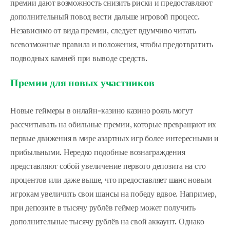
премии дают возможность снизить риски и предоставляют
дополнительный повод вести дальше игровой процесс.
Независимо от вида премии, следует вдумчиво читать
всевозможные правила и положения, чтобы предотвратить
подводных камней при выводе средств.
Премии для новых участников
Новые геймеры в онлайн-казино казино рояль могут
рассчитывать на обильные премии, которые превращают их
первые движения в мире азартных игр более интересными и
прибыльными. Нередко подобные вознаграждения
представляют собой увеличение первого депозита на сто
процентов или даже выше, что предоставляет шанс новым
игрокам увеличить свои шансы на победу вдвое. Например,
при депозите в тысячу рублёв геймер может получить
дополнительные тысячу рублёв на свой аккаунт. Однако