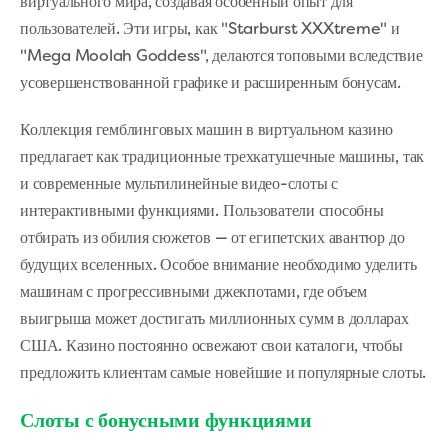
виртуального мира, создавая особенный опыт для
пользователей. Эти игры, как "Starburst XXXtreme" и
"Mega Moolah Goddess", делаются топовыми вследствие
усовершенствованной графике и расширенным бонусам.
Коллекция гемблинговых машин в виртуальном казино
предлагает как традиционные трехкатушечные машины, так
и современные мультилинейные видео-слоты с
интерактивными функциями. Пользователи способны
отбирать из обилия сюжетов — от египетских авантюр до
будущих вселенных. Особое внимание необходимо уделить
машинам с прогрессивными джекпотами, где объем
выигрыша может достигать миллионных сумм в долларах
США. Казино постоянно освежают свои каталоги, чтобы
предложить клиентам самые новейшие и популярные слоты.
Слоты с бонусными функциями