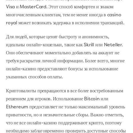
Visa и MasterCard. Этот способ комфортен и знаком
многочисленным клиентам, тем не менее иногда в casino
royal может возникать задержка в исполнении транзакций.
Для людей, которые ценят быстроту и анонимность,
идеальны онлайн-кошельки, такие как Skrill или Neteller.
Они обеспечивают моментально добавлять на аккаунт не
требуя раскрытия личной информации. Более всего, многие
онлайн-казино предоставляют бонусы за использование
указанных способов оплаты.
Криптовалюты превращаются в все более востребованным
решением для игроков. Использование Bitcoin или
Ethereum предоставляет не только максимальный уровень
приватности, но и незначительные сборы. Важно отметить,
что не все онлайн-казино поддерживают крипто, поэтому
необходимо заблаговременно проверить доступные способы