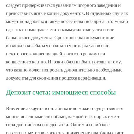
следует придерживаться указаниям игорного заведения и
предоставить ясные копии документов. В отдельных случаях
может понадобиться также доказательство адреса, что можно
сделать с помощью счета за коммунальные услуги или
банковского документа. Срок проверки документации
возможно колебаться начинаться от пары часов и до
некоторого количества дней, согласно регламента
конкретного казино. Игроки обязаны быть готовы к тому,
что казино может попросить дополнительно необходимые
документы для окончания процесса верификации.
Депозит счета: имеющиеся способы
Внесение аккаунта в онлайн казино может осуществляться
многочисленными способами, каждый из которых имеет
свои достоинства и недостатки. Одним из наиболее
известных методов считается применение платёжных карт