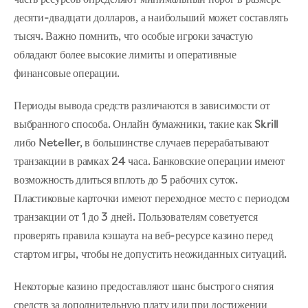
десяти-двадцати долларов, а наибольший может составлять
тысяч. Важно помнить, что особые игроки зачастую
обладают более высокие лимиты и оперативные
финансовые операции.
Периоды вывода средств различаются в зависимости от
выбранного способа. Онлайн бумажники, такие как Skrill
либо Neteller, в большинстве случаев перерабатывают
транзакции в рамках 24 часа. Банковские операции имеют
возможность длиться вплоть до 5 рабочих суток.
Пластиковые карточки имеют переходное место с периодом
транзакции от 1 до 3 дней. Пользователям советуется
проверять правила кэшаута на веб-ресурсе казино перед
стартом игры, чтобы не допустить неожиданных ситуаций.
Некоторые казино предоставляют шанс быстрого снятия
средств за дополнительную плату или при достижении