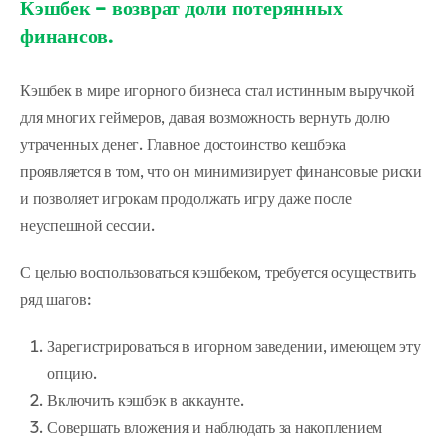
Кэшбек – возврат доли потерянных
финансов.
Кэшбек в мире игорного бизнеса стал истинным выручкой
для многих геймеров, давая возможность вернуть долю
утраченных денег. Главное достоинство кешбэка
проявляется в том, что он минимизирует финансовые риски
и позволяет игрокам продолжать игру даже после
неуспешной сессии.
С целью воспользоваться кэшбеком, требуется осуществить
ряд шагов:
Зарегистрироваться в игорном заведении, имеющем эту
опцию.
Включить кэшбэк в аккаунте.
Совершать вложения и наблюдать за накоплением